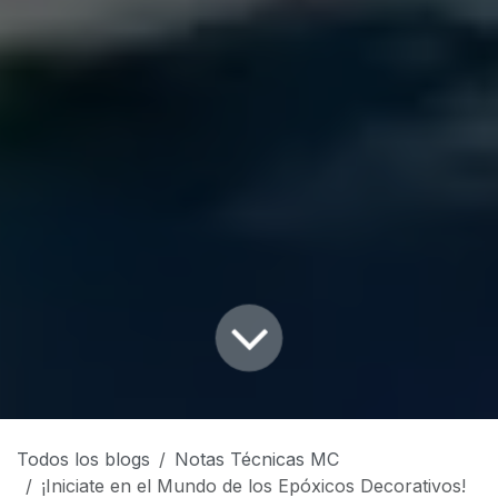
Todos los blogs
Notas Técnicas MC
¡Iniciate en el Mundo de los Epóxicos Decorativos!