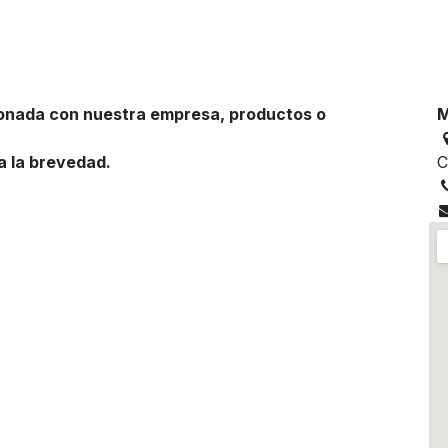
ciones de Epoxicos Decorativos
Catálogo en Lín
ionada con nuestra empresa, productos o
M
a la brevedad.
C