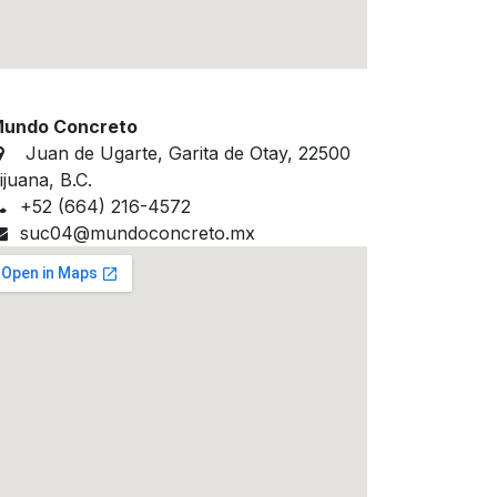
undo Concreto
Juan de Ugarte, Garita de Otay, 22500
ijuana, B.C. ​
+52 (664) 216-4572
suc04@mundoconcreto.mx