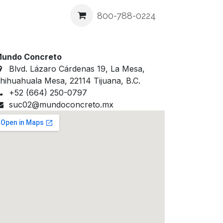
ea
Blog
Contáctenos
800-788-0224
undo Concreto
Blvd. Lázaro Cárdenas 19, La Mesa,
hihuahuala Mesa, 22114 Tijuana, B.C.
+52 (664) 250-0797
suc02@mundoconcreto.mx