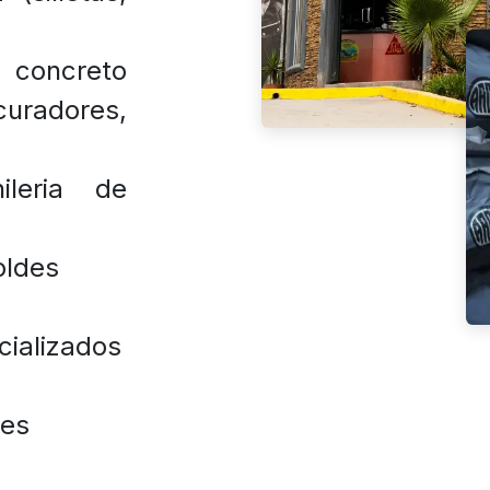
oncreto
radores,
ileria de
oldes
cializados
les