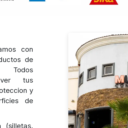
amos con
ductos de
. Todos
lver tus
oteccion y
ficies de
(silletas,