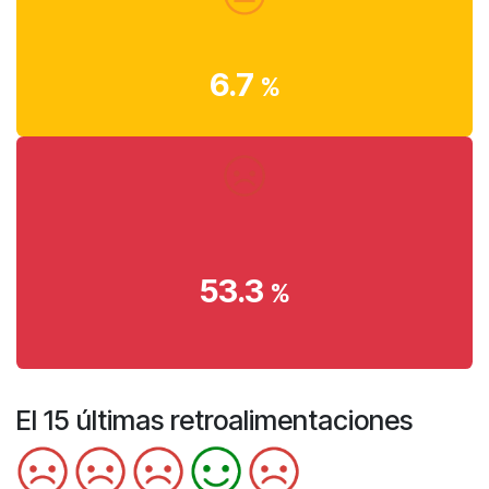
6.7
%
53.3
%
El 15 últimas retroalimentaciones