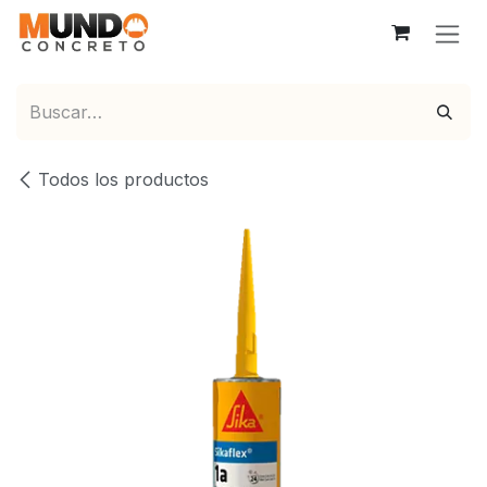
Ir al contenido
Todos los productos