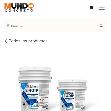
Ir al contenido
Todos los productos