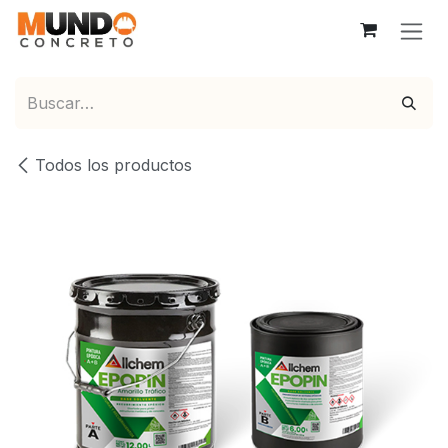
Ir al contenido
Todos los productos