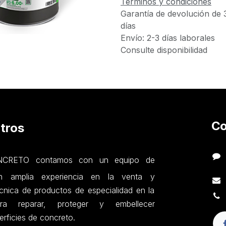
Términos y condiciones
Garantía de devolución de 
días
Envío: 2-3 días laborales
Consulte disponibilidad
Co
tros
RETO contamos con un equipo de
on amplia experiencia en la venta y
nica de productos de especialidad en la
ara reparar, proteger y embellecer
erficies de concreto.