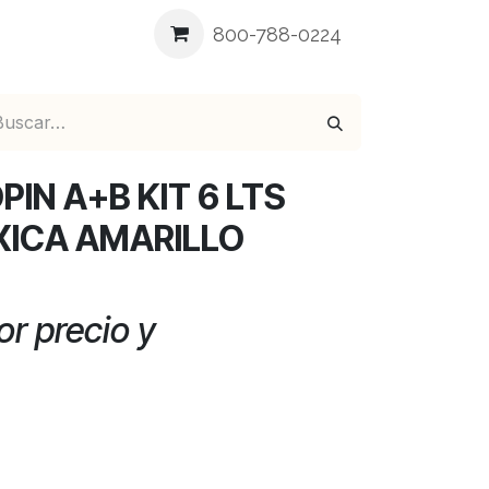
ea
Blog
Contáctenos
800-788-0224
IN A+B KIT 6 LTS
XICA AMARILLO
r precio y