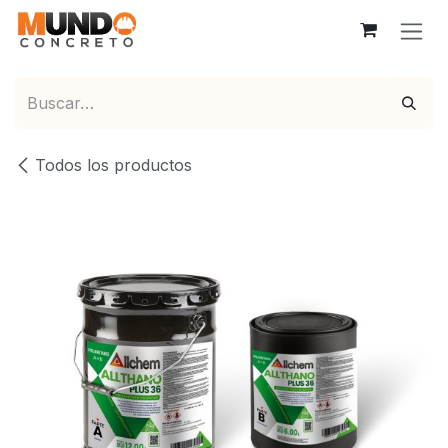
Ir al contenido
Todos los productos