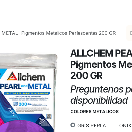
ciones de Epoxicos Decorativos
Catálogo en Lín
ETAL- Pigmentos Metalicos Perlescentes 200 GR
ALLCHEM PEA
Pigmentos Met
200 GR
Preguntenos po
disponibilidad
COLORES METALICOS
GRIS PERLA
ONIX