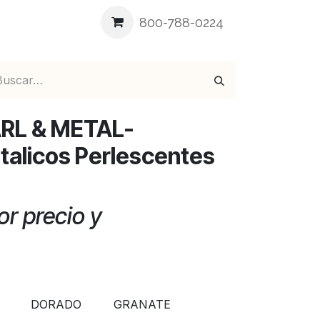
ea
Blog
Contáctenos
800-788-0224
RL & METAL-
alicos Perlescentes
r precio y
DORADO
GRANATE