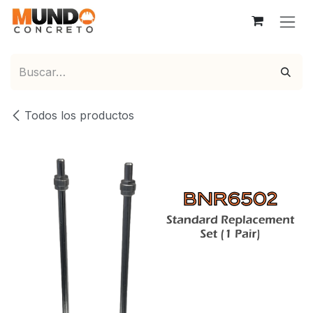
Ir al contenido
Todos los productos