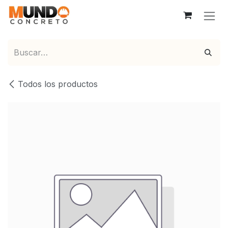
Ir al contenido
Todos los productos