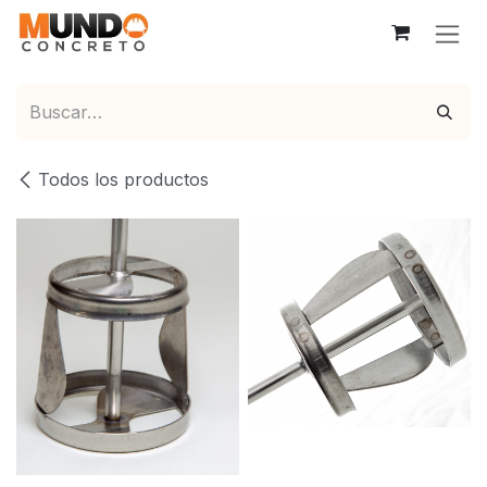
Ir al contenido
Todos los productos