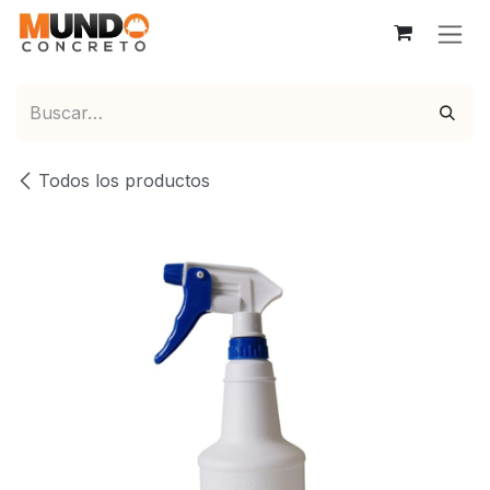
Ir al contenido
Todos los productos