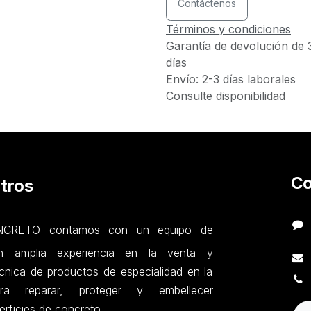
Contáctenos
Términos y condiciones
Garantía de devolución de 
días
Envío: 2-3 días laborales
Consulte disponibilidad
Co
tros
RETO contamos con un equipo de
on amplia experiencia en la venta y
nica de productos de especialidad en la
ara reparar, proteger y embellecer
erficies de concreto.