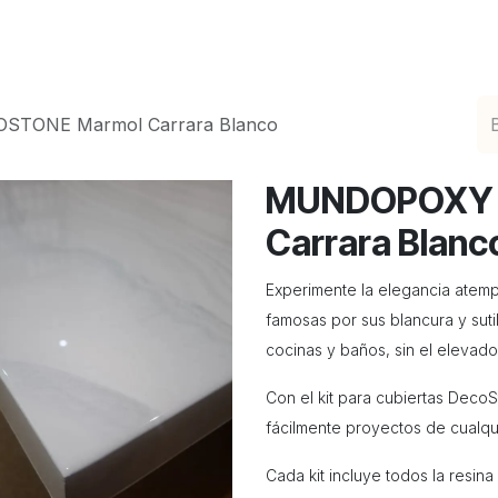
ciones de Epoxicos Decorativos
Catálogo en Lín
TONE Marmol Carrara Blanco
MUNDOPOXY 
Carrara Blanc
Experimente la elegancia atemp
famosas por sus blancura y suti
cocinas y baños, sin el elevado
Con el kit para cubiertas Dec
fácilmente proyectos de cualq
Cada kit incluye todos la resin