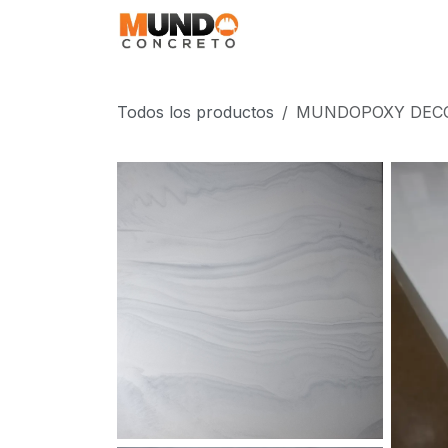
Ir al contenido
MundoPoxy
Aplica
Todos los productos
MUNDOPOXY DECOS