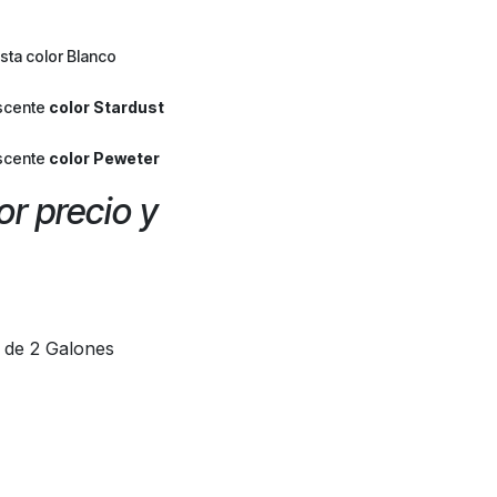
ta color Blanco
scente
color Stardust
scente
color Peweter
r precio y
t de 2 Galones