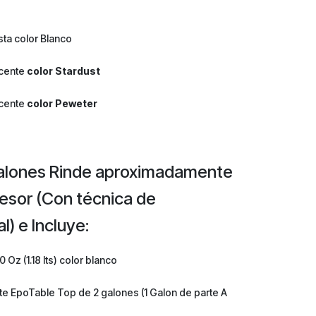
ta color Blanco
scente
color Stardust
scente
color Peweter
 Galones Rinde aproximadamente
esor (Con técnica de
) e Incluye:
Oz (1.18 lts) color blanco
nte EpoTable Top de 2 galones (1 Galon de parte A