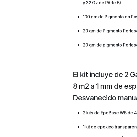
y 32 Oz de PArte B)
100 gm de Pigmento en Pas
20 gm de Pigmento Perle
20 gm de pigmento Perle
El kit incluye de 2
8 m2 a 1 mm de esp
Desvanecido manual
2 kits de EpoBase WB de 40 
1 kit de epoxico transpare