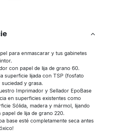
ie
apel para enmascarar y tus gabinetes
intor.
rador con papel de lija de grano 60.
la superficie lijada con TSP (fosfato
r suciedad y grasa.
nuestro Imprimador y Sellador EpoBase
ia en superficies existentes como
ficie Sólida, madera y mármol, lijando
papel de lija de grano 220.
apa base esté completamente seca antes
óxico!