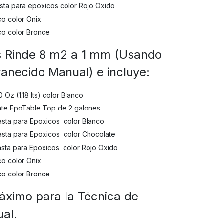
sta para epoxicos color Rojo Oxido
o color Onix
co color Bronce
es Rinde 8 m2 a 1 mm (Usando
vanecido Manual) e incluye:
Oz (1.18 lts) color Blanco
ente EpoTable Top de 2 galones
sta para Epoxicos color Blanco
sta para Epoxicos color Chocolate
sta para Epoxicos color Rojo Oxido
o color Onix
co color Bronce
áximo para la Técnica de
al.