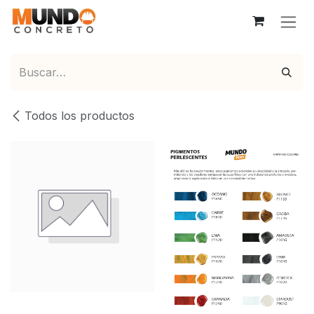
Ir al contenido
Todos los productos