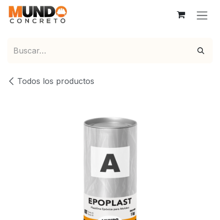
Ir al contenido
Todos los productos