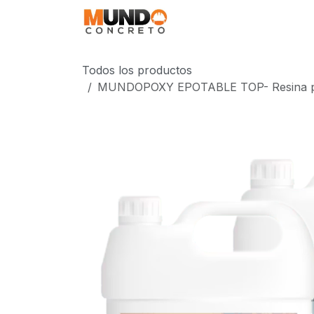
Ir al contenido
MundoPoxy
Aplica
Todos los productos
MUNDOPOXY EPOTABLE TOP- Resina para M