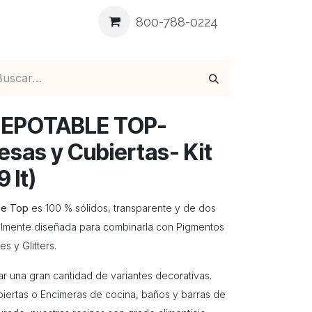
ea
Blog
Contáctenos
800-788-0224
EPOTABLE TOP-
sas y Cubierta​s- Kit
9 lt)
le Top
es 100 % sólidos, transparente y de dos
lmente diseñada para combinarla con Pigmentos
s y Glitters.
 una gran cantidad de variantes decorativas.
rtas o Encimeras de cocina, baños y barras de