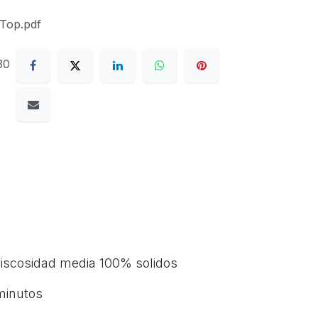
Top.pdf
30
viscosidad media 100% solidos
minutos