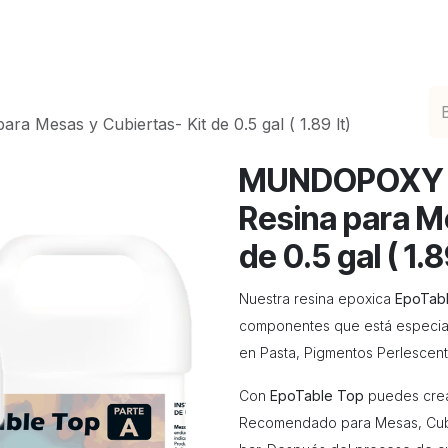
ciones de Epoxicos Decorativos
Catálogo en Lín
esas y Cubierta​s- Kit de 0.5 gal ( 1.89 lt)
MUNDOPOXY 
Resina para Me
de 0.5 gal ( 1.8
Nuestra resina epoxica
EpoTab
componentes que está especia
en Pasta, Pigmentos Perlescente
Con
EpoTable Top
puedes crear
Recomendado para Mesas, Cubie