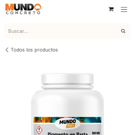
Ir al contenido
Todos los productos